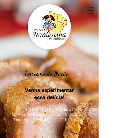
Torresmo do Nação
Venha experimentar
essa delícia!
Terça-feira das 11h30 às 21h
Quarta-feira
à sábado, das 11h30 às 22h
Domingos e feriados, das 11h30 às 16h